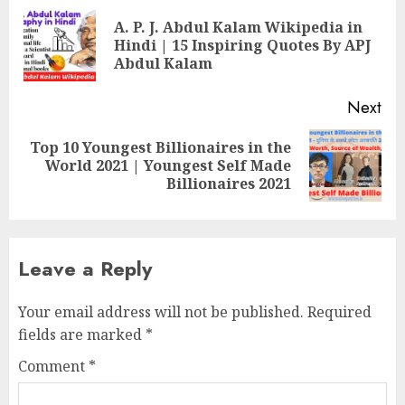
Reading
A. P. J. Abdul Kalam Wikipedia in
Pre
Hindi | 15 Inspiring Quotes By APJ
pos
Abdul Kalam
Next
Top 10 Youngest Billionaires in the
Next
World 2021 | Youngest Self Made
post:
Billionaires 2021
Leave a Reply
Your email address will not be published.
Required
fields are marked
*
Comment
*