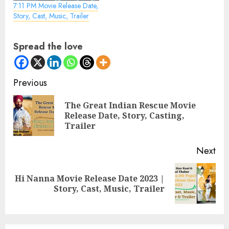
7:11 PM Movie Release Date,
Story, Cast, Music, Trailer
Spread the love
Continue
Previous
Reading
The Great Indian Rescue Movie
Pre
Release Date, Story, Casting,
pos
Trailer
Next
Hi Nanna Movie Release Date 2023 |
Next
Story, Cast, Music, Trailer
post: