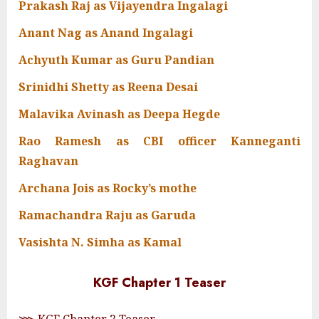
Prakash Raj as Vijayendra Ingalagi
Anant Nag as Anand Ingalagi
Achyuth Kumar as Guru Pandian
Srinidhi Shetty as Reena Desai
Malavika Avinash as Deepa Hegde
Rao Ramesh as CBI officer Kanneganti
Raghavan
Archana Jois as Rocky’s mothe
Ramachandra Raju as Garuda
Vasishta N. Simha as Kamal
KGF Chapter 1 Teaser
⋙ KGF Chapter 2 Teaser