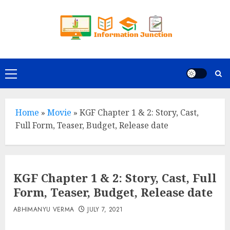
Skip
to
content
Primary
Menu
Home
»
Movie
»
KGF Chapter 1 & 2: Story, Cast,
Full Form, Teaser, Budget, Release date
KGF Chapter 1 & 2: Story, Cast, Full
Form, Teaser, Budget, Release date
ABHIMANYU VERMA
JULY 7, 2021