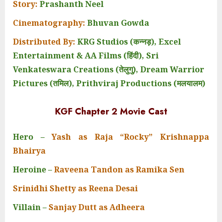
Story:
Prashanth Neel
Cinematography:
Bhuvan Gowda
Distributed By:
KRG Studios (कन्नड़), Excel
Entertainment & AA Films (हिंदी), Sri
Venkateswara Creations (तेलुगु), Dream Warrior
Pictures (तमिल), Prithviraj Productions (मलयालम)
KGF Chapter 2 Movie Cast
Hero –
Yash as Raja “Rocky” Krishnappa
Bhairya
Heroine –
Raveena Tandon as Ramika Sen
Srinidhi Shetty as Reena Desai
Villain –
Sanjay Dutt as Adheera