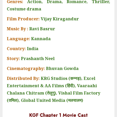
Genres:
Action, Drama, Romance, Thriller,
Costume drama
Film Producer:
Vijay Kiragandur
Music By :
Ravi Basrur
Language:
Kannada
Country:
India
Story:
Prashanth Neel
Cinematography:
Bhuvan Gowda
Distributed By:
KRG Studios (कन्नड़), Excel
Entertainment & AA Films (हिंदी), Vaaraahi
Chalana Chitram (तेलुगु), Vishal Film Factory
(तमिल), Global United Media (मलयालम)
KGF Chapter 1 Movie Cast