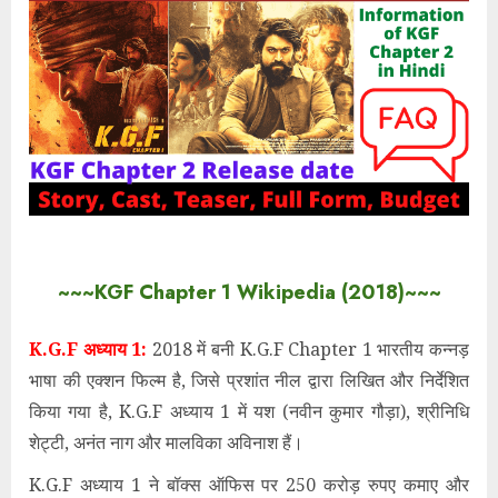
~~~KGF Chapter 1 Wikipedia (2018)~~~
K.G.F अध्याय 1:
2018
में
बनी K.G.F Chapter 1 भारतीय कन्नड़
भाषा की एक्शन फिल्म है, जिसे प्रशांत नील द्वारा लिखित और निर्देशित
किया गया है
, K.G.F अध्याय 1 में यश (
नवीन कुमार गौड़ा)
, श्रीनिधि
शेट्टी, अनंत नाग
और
मालविका अविनाश हैं।
K.G.F अध्याय 1 ने बॉक्स ऑफिस पर 250 करोड़ रुपए कमाए और