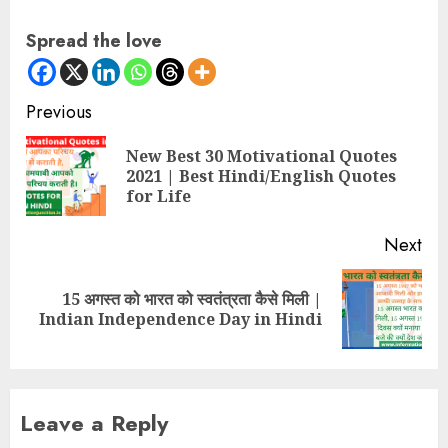
Spread the love
Continue
Previous
Reading
New Best 30 Motivational Quotes
Pre
2021 | Best Hindi/English Quotes
pos
for Life
Next
15 अगस्त को भारत को स्वतंत्रता कैसे मिली |
Next
Indian Independence Day in Hindi
post:
Leave a Reply