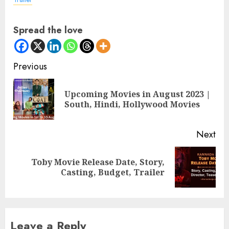
Spread the love
Continue
Previous
Reading
Upcoming Movies in August 2023 |
Pre
South, Hindi, Hollywood Movies
pos
Next
Toby Movie Release Date, Story,
Next
Casting, Budget, Trailer
post:
Leave a Reply