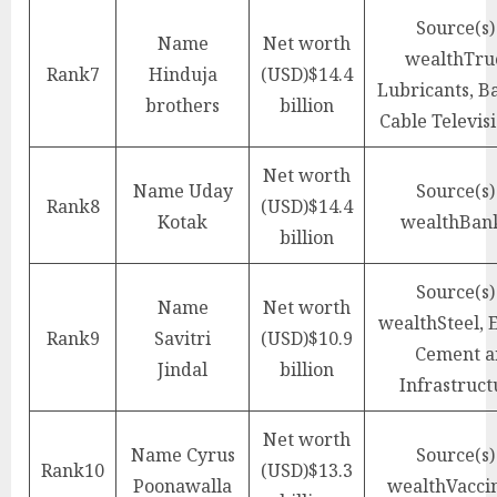
Source(s)
Name
Net worth
wealth
Tru
Rank
7
Hinduja
(USD)
$14.4
Lubricants, B
brothers
billion
Cable Televisi
Net worth
Name
Uday
Source(s)
Rank
8
(USD)
$14.4
Kotak
wealth
Ban
billion
Source(s)
Name
Net worth
wealth
Steel, 
Rank
9
Savitri
(USD)
$10.9
Cement a
Jindal
billion
Infrastruct
Net worth
Name
Cyrus
Source(s)
Rank
10
(USD)
$13.3
Poonawalla
wealth
Vacci