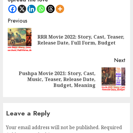
Continue
Previous
Reading
RRR Movie 2022: Story, Cast, Teaser,
Pre
Release Date, Full Form, Budget
pos
Next
Pushpa Movie 2021: Story, Cast,
Next
Music, Teaser, Release Date,
post:
Budget, Meaning
Leave a Reply
Your email address will not be published.
Required