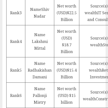
Net worth
Source(s)
Name
Shiv
Rank
3
(USD)
$22.5
wealth
IT Se
Nadar
Billion
and Consul
Net worth
Name
(USD)
Source(s)
Rank
4
Lakshmi
$18.7
wealth
St
Mittal
Billion
Name
Net worth
Source(s)
Rank
5
Radhakishan
(USD)
$15.4
wealth
Ret
Damani
Billion
Investme
Name
Net worth
Source(s)
Rank
6
Pallonji
(USD)
$15
wealth
Constr
Mistry
billion