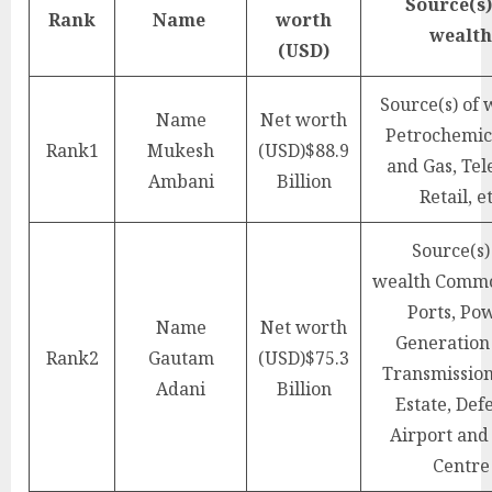
Source(s)
Rank
Name
worth
wealth
(USD)
Source(s) of 
Name
Net worth
Petrochemica
Rank
1
Mukesh
(USD)
$88.9
and Gas, Tel
Ambani
Billion
Retail, e
Source(s)
wealth
Commod
Ports, Po
Name
Net worth
Generation
Rank
2
Gautam
(USD)
$75.3
Transmission
Adani
Billion
Estate, Def
Airport and
Centre