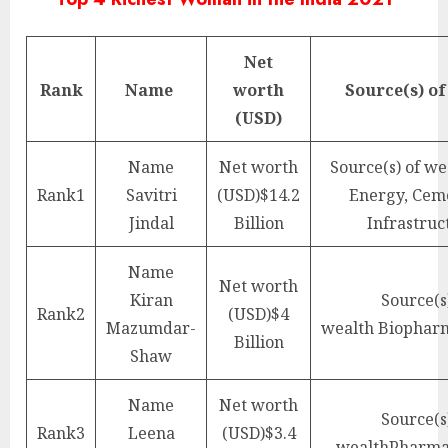
Net
Rank
Name
worth
Source(s) of
(USD)
Name
Net worth
Source(s) of w
Rank
1
Savitri
(USD)
$14.2
Energy, Cem
Jindal
Billion
Infrastruc
Name
Net worth
Kiran
Source(s
Rank
2
(USD)
$4
Mazumdar-
wealth
Biopharm
Billion
Shaw
Name
Net worth
Source(s
Rank
3
Leena
(USD)
$3.4
wealth
Pharma