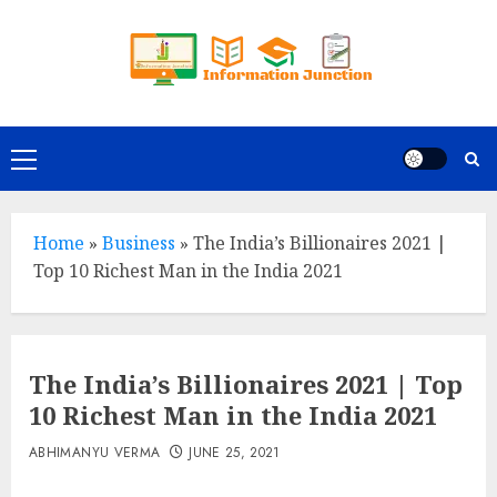
Skip
to
content
Primary
Menu
Home
»
Business
»
The India’s Billionaires 2021 |
Top 10 Richest Man in the India 2021
The India’s Billionaires 2021 | Top
10 Richest Man in the India 2021
ABHIMANYU VERMA
JUNE 25, 2021