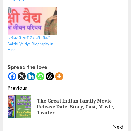
अभिनेत्री साक्षी वैद्य की जीवनी |
Sakshi Vaidya Biography in
Hindi
Spread the love
Continue
Previous
Reading
The Great Indian Family Movie
Pre
Release Date, Story, Cast, Music,
pos
Trailer
Next