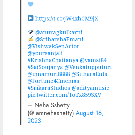
https://t.co/jW4xhCM9jX
@anuragkulkarni_
@SriharshaEmani
@VishwakSenActor
@yoursanjali
#KrishnaChaitanya
@vamsi84
#SaiSoujanya
@Venkatupputuri
@innamuri8888
@SitharaEnts
@Fortune4Cinemas
#SrikaraStudios
@adityamusic
pic.twitter.com/ToTx859SXV
— Neha Sshetty
(@iamnehashetty)
August 16,
2023