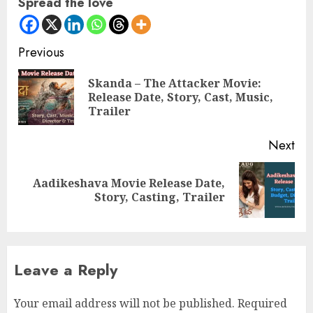
Spread the love
Continue
Previous
Reading
Skanda – The Attacker Movie:
Pre
Release Date, Story, Cast, Music,
pos
Trailer
Next
Aadikeshava Movie Release Date,
Next
Story, Casting, Trailer
post:
Leave a Reply
Your email address will not be published.
Required