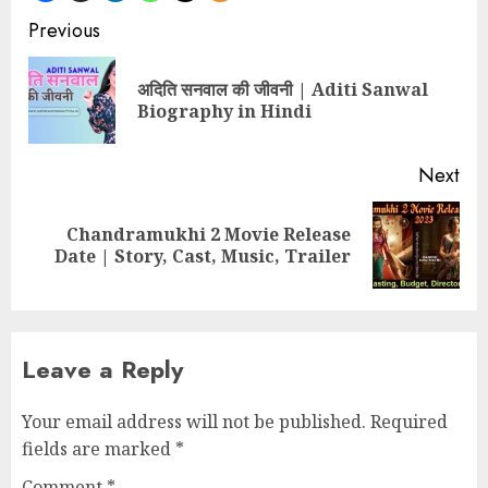
Continue
Previous
Reading
अदिति सनवाल की जीवनी | Aditi Sanwal
Pre
Biography in Hindi
pos
Next
Chandramukhi 2 Movie Release
Next
Date | Story, Cast, Music, Trailer
post:
Leave a Reply
Your email address will not be published.
Required
fields are marked
*
Comment
*