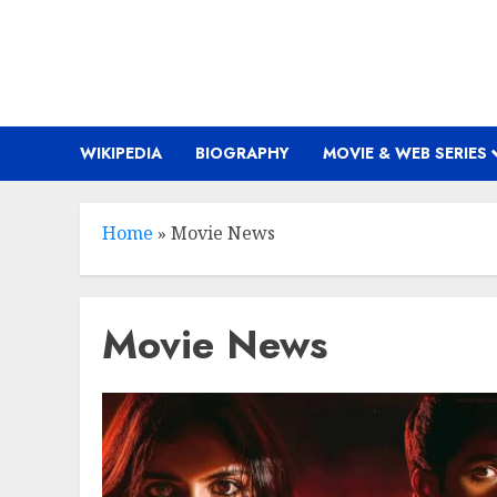
Skip
to
content
WIKIPEDIA
BIOGRAPHY
MOVIE & WEB SERIES
Home
»
Movie News
Movie News