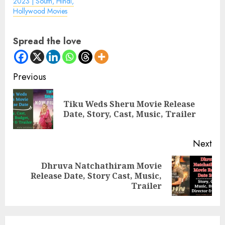
2023 | South, Hindi,
Hollywood Movies
Spread the love
Continue
Previous
Reading
Tiku Weds Sheru Movie Release
Pre
Date, Story, Cast, Music, Trailer
pos
Next
Dhruva Natchathiram Movie
Next
Release Date, Story Cast, Music,
post:
Trailer