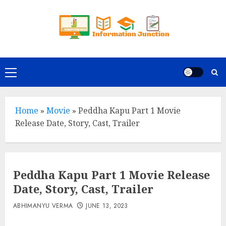
Skip
to
content
Primary
Menu
Home
»
Movie
»
Peddha Kapu Part 1 Movie
Release Date, Story, Cast, Trailer
Peddha Kapu Part 1 Movie Release
Date, Story, Cast, Trailer
ABHIMANYU VERMA
JUNE 13, 2023