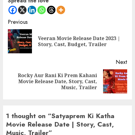
Spread the love
Continue
Previous
Reading
Veeran Movie Release Date 2023 |
Pre
Story, Cast, Budget, Trailer
pos
Next
Rocky Aur Rani Ki Prem Kahani
Next
Movie Release Date, Story, Cast,
post:
Music, Trailer
1 thought on “
Satyaprem Ki Katha
Movie Release Date | Story, Cast,
Music, Trailer
”