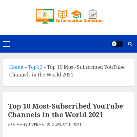
Skip
to
content
Primary
Menu
Home
»
Top10
»
Top 10 Most-Subscribed YouTube
Channels in the World 2021
Top 10 Most-Subscribed YouTube
Channels in the World 2021
ABHIMANYU VERMA
AUGUST 1, 2021