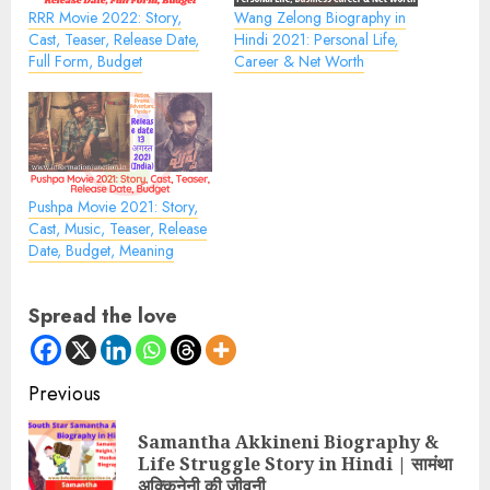
RRR Movie 2022: Story,
Wang Zelong Biography in
Cast, Teaser, Release Date,
Hindi 2021: Personal Life,
Full Form, Budget
Career & Net Worth
Pushpa Movie 2021: Story,
Cast, Music, Teaser, Release
Date, Budget, Meaning
Spread the love
Continue
Previous
Reading
Samantha Akkineni Biography &
Pre
Life Struggle Story in Hindi | सामंथा
pos
अक्किनेनी की जीवनी