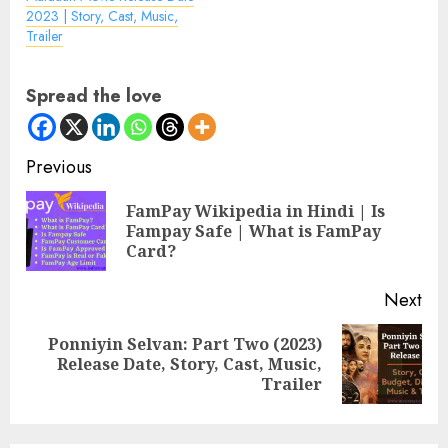
2023 | Story, Cast, Music,
Trailer
Spread the love
Continue
Previous
Reading
FamPay Wikipedia in Hindi | Is
Pre
Fampay Safe | What is FamPay
pos
Card?
Next
Ponniyin Selvan: Part Two (2023)
Next
Release Date, Story, Cast, Music,
post:
Trailer